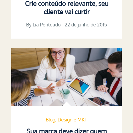
Crie conteúdo relevante, seu
cliente vai curtir
By
Lia Penteado
Posted
22 de junho de 2015
on
Blog
Design e MKT
Sua marca deve dizer quem