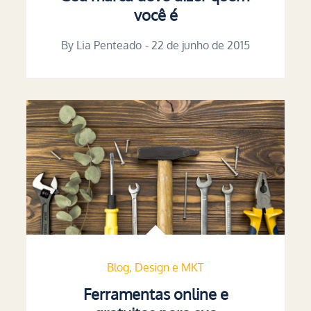
você é
By
Lia Penteado
Posted
22 de junho de 2015
on
Blog
Design e MKT
Ferramentas online e