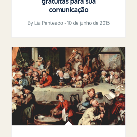
gratuitas para sua
comunicação
By
Lia Penteado
Posted
10 de junho de 2015
on