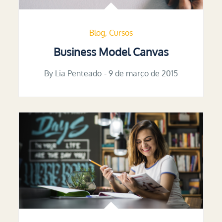
Blog
Cursos
Business Model Canvas
By
Lia Penteado
Posted
9 de março de 2015
on