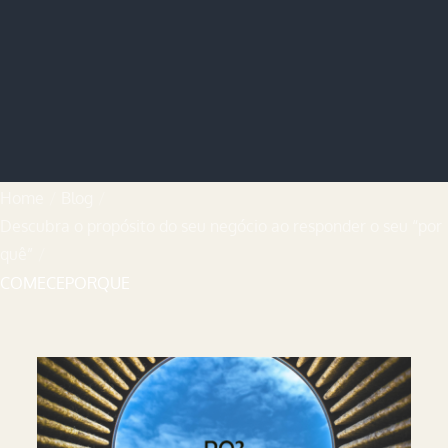
Home
Blog
Descubra o propósito do seu negócio ao responder o seu “por
quê”
COMECEPORQUE