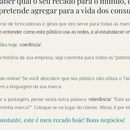
saber qual o seu recado para o mundo, 
 pretende agregar para a vida dos cons
rso de brincadeiras e gírias que isto serve para todas as ma
so entender como este público usa as redes, e aí estabelecer
ões hoje:
coerência
!
história da sua empresa, seja coerente para todos os “pontos 
 online! Se você descobrir que seu público não utiliza o Twit
dem a linguagem da sua marca.
r a postagem, pense nesta outra palavra:
relevância
! “Este a
minha marca?”. Coloque-se no lugar do cliente. Afinal, é por e
onstante, este é meu recado hoje! Bons negócios!