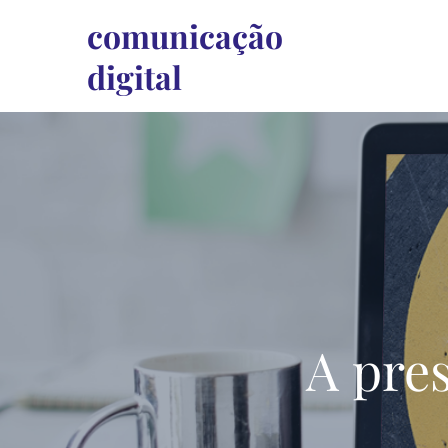
Skip
comunicação
to
digital
content
A pre