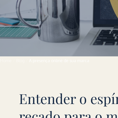
Home
Blog
A presença online de sua marca
Entender o espír
recado para o m