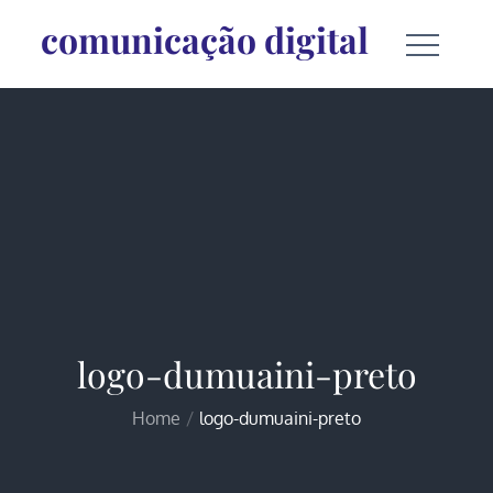
Skip
comunicação digital
to
content
logo-dumuaini-preto
Home
logo-dumuaini-preto