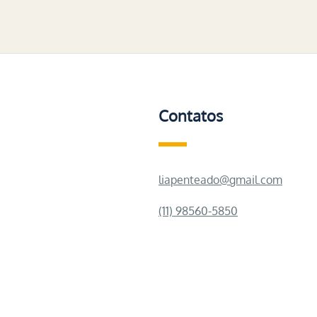
Contatos
liapenteado@gmail.com
(11) 98560-5850