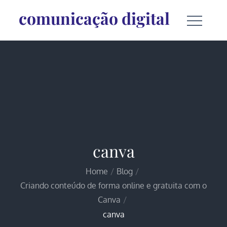
Skip
comunicação digital
to
content
canva
Home
Blog
Criando conteúdo de forma online e gratuita com o
Canva
canva