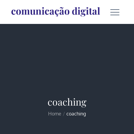
Skip
comunicação digital
to
content
coaching
Home
coaching