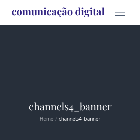
Skip
comunicação digital
to
content
channels4_banner
Home
channels4_banner